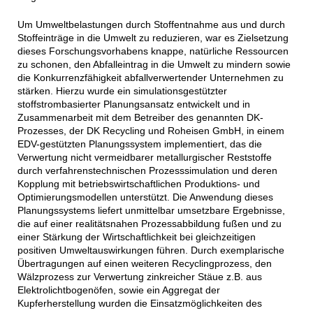
Um Umweltbelastungen durch Stoffentnahme aus und durch
Stoffeinträge in die Umwelt zu reduzieren, war es Zielsetzung
dieses Forschungsvorhabens knappe, natürliche Ressourcen
zu schonen, den Abfalleintrag in die Umwelt zu mindern sowie
die Konkurrenzfähigkeit abfallverwertender Unternehmen zu
stärken. Hierzu wurde ein simulationsgestützter
stoffstrombasierter Planungsansatz entwickelt und in
Zusammenarbeit mit dem Betreiber des genannten DK-
Prozesses, der DK Recycling und Roheisen GmbH, in einem
EDV-gestützten Planungssystem implementiert, das die
Verwertung nicht vermeidbarer metallurgischer Reststoffe
durch verfahrenstechnischen Prozesssimulation und deren
Kopplung mit betriebswirtschaftlichen Produktions- und
Optimierungsmodellen unterstützt. Die Anwendung dieses
Planungssystems liefert unmittelbar umsetzbare Ergebnisse,
die auf einer realitätsnahen Prozessabbildung fußen und zu
einer Stärkung der Wirtschaftlichkeit bei gleichzeitigen
positiven Umweltauswirkungen führen. Durch exemplarische
Übertragungen auf einen weiteren Recyclingprozess, den
Wälzprozess zur Verwertung zinkreicher Stäue z.B. aus
Elektrolichtbogenöfen, sowie ein Aggregat der
Kupferherstellung wurden die Einsatzmöglichkeiten des