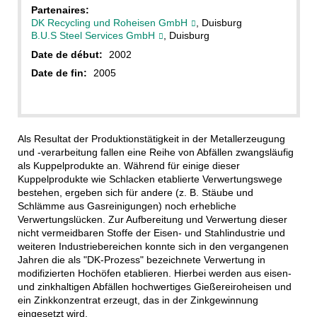
Partenaires:
DK Recycling und Roheisen GmbH
, Duisburg
B.U.S Steel Services GmbH
, Duisburg
Date de début:
2002
Date de fin:
2005
Als Resultat der Produktionstätigkeit in der Metallerzeugung
und -verarbeitung fallen eine Reihe von Abfällen zwangsläufig
als Kuppel­produkte an. Während für einige dieser
Kuppelprodukte wie Schlacken etablierte Verwertungswege
bestehen, ergeben sich für andere (z. B. Stäube und
Schlämme aus Gasreinigungen) noch erhebliche
Verwertungslücken. Zur Aufbereitung und Ver­wertung dieser
nicht vermeidbaren Stoffe der Eisen- und Stahlindustrie und
weiteren Industriebereichen konnte sich in den ver­gangenen
Jahren die als "DK-Prozess" bezeichnete Verwertung in
modifizierten Hochöfen etablieren. Hierbei werden aus eisen-
und zinkhaltigen Abfällen hochwertiges Gießereiroheisen und
ein Zinkkonzentrat erzeugt, das in der Zinkgewinnung
eingesetzt wird.