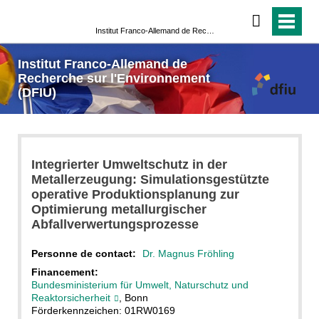
Institut Franco-Allemand de Recherche sur l'Environnement (DFIU)
Institut Franco-Allemand de
Recherche sur l'Environnement
(DFIU)
Integrierter Umweltschutz in der
Metallerzeugung: Simulationsgestützte
operative Produktionsplanung zur
Optimierung metallurgischer
Abfallverwertungsprozesse
Personne de contact:
Dr. Magnus Fröhling
Financement:
Bundesministerium für Umwelt, Naturschutz und
Reaktorsicherheit
, Bonn
Förderkennzeichen: 01RW0169